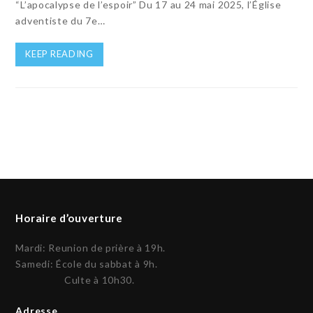
“L’apocalypse de l’espoir” Du 17 au 24 mai 2025, l’Église
adventiste du 7e…
KEEP READING
Horaire d’ouverture
Mardi: Reunion de prière à 19h.
Samedi: École du sabbat à 9h.
Culte à 10h30.
Adresse