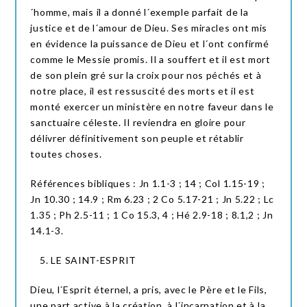
´homme, mais il a donné l´exemple parfait de la
justice et de l´amour de Dieu. Ses miracles ont mis
en évidence la puissance de Dieu et l´ont confirmé
comme le Messie promis. Il a souffert et il est mort
de son plein gré sur la croix pour nos péchés et à
notre place, il est ressuscité des morts et il est
monté exercer un ministère en notre faveur dans le
sanctuaire céleste. Il reviendra en gloire pour
délivrer définitivement son peuple et rétablir
toutes choses.
Références bibliques : Jn 1.1-3 ; 14 ; Col 1.15-19 ;
Jn 10.30 ; 14.9 ; Rm 6.23 ; 2 Co 5.17-21 ; Jn 5.22 ; Lc
1.35 ; Ph 2.5-11 ; 1 Co 15.3, 4 ; Hé 2.9-18 ; 8.1,2 ; Jn
14.1-3.
LE SAINT-ESPRIT
Dieu, l´Esprit éternel, a pris, avec le Père et le Fils,
une part active à la création, à l´incarnation et à la