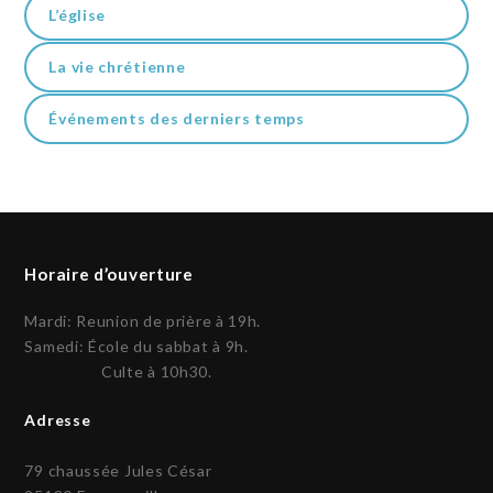
L’église
La vie chrétienne
Événements des derniers temps
Horaire d’ouverture
Mardi: Reunion de prière à 19h.
Samedi: École du sabbat à 9h.
Culte à 10h30.
Adresse
79 chaussée Jules César