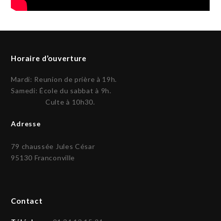
Horaire d’ouverture
Mardi: Reunion de prière à 19h.
Samedi: École du sabbat à 9h.
Culte à 10h30.
Adresse
79 chaussée Jules César
95130 Franconville
Contact